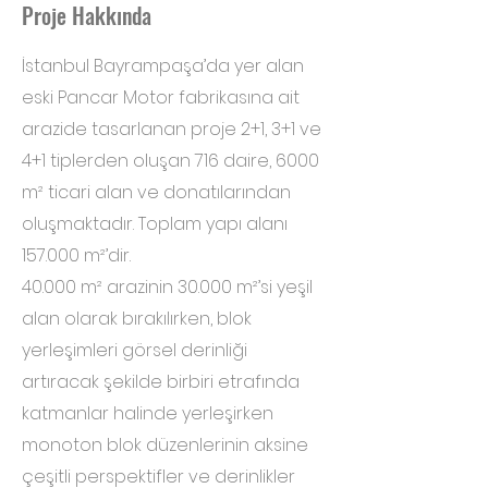
Proje Hakkında
İstanbul Bayrampaşa’da yer alan
eski Pancar Motor fabrikasına ait
arazide tasarlanan proje 2+1, 3+1 ve
4+1 tiplerden oluşan 716 daire, 6000
m² ticari alan ve donatılarından
oluşmaktadır. Toplam yapı alanı
157.000 m²’dir.
40.000 m² arazinin 30.000 m²’si yeşil
alan olarak bırakılırken, blok
yerleşimleri görsel derinliği
artıracak şekilde birbiri etrafında
katmanlar halinde yerleşirken
monoton blok düzenlerinin aksine
çeşitli perspektifler ve derinlikler