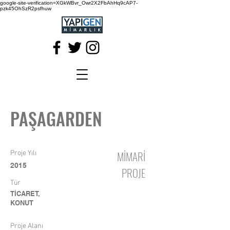
google-site-verification=XGkWBvr_Owr2X2FbAhHq9cAP7-
pzk45OhSzR2psfhuw
PAŞAGARDEN
MİMARİ
Proje Yılı
2015
PROJE
Tür
TİCARET,
KONUT
Proje Alanı