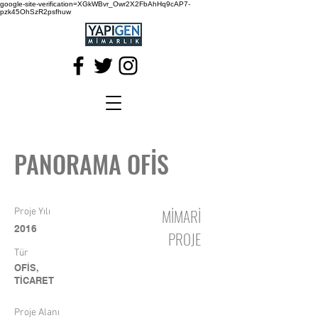
google-site-verification=XGkWBvr_Owr2X2FbAhHq9cAP7-
pzk45OhSzR2psfhuw
PANORAMA OFİS
MİMARİ
Proje Yılı
2016
PROJE
Tür
OFİS,
TİCARET
Proje Alanı