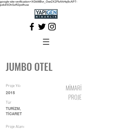
google-site-verification=XGkWBvr_Owr2X2FbAhHq9cAP7-
pzk45OhSzR2psfhuw
JUMBO OTEL
MİMARİ
Proje Yılı
2015
PROJE
Tür
TURİZM,
TİCARET
Proje Alanı